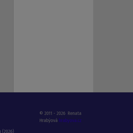
© 2011 - 2026 Renata
Hrabýová
hrabyova.cz
u (2026)