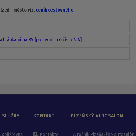
zeň - město viz.
ceník cestovného
chránkami na RV [posledních 6 číslic VIN]
Í SLUŽBY
KONTAKT
PLZEŇSKÝ AUTOSALON
á pojišťovna
Kontakty
17. ročník Plzeňského autosalón