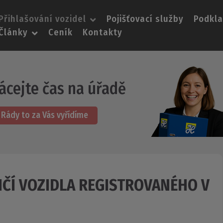
Přihlašování vozidel
Pojišťovací služby
Podkl
Články
Ceník
Kontakty
ácejte čas na úřadě
Rády to za Vás vyřídíme
ČÍ VOZIDLA REGISTROVANÉHO V