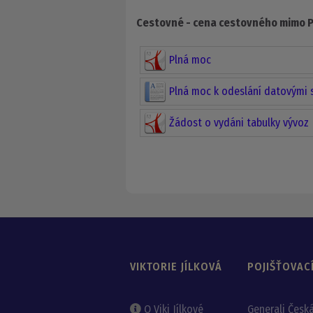
Cestovné - cena cestovného mimo Pl
Plná moc
Plná moc k odeslání datovými s
Žádost o vydáni tabulky vývoz
VIKTORIE JÍLKOVÁ
POJIŠŤOVAC
O Viki Jílkové
Generali Česk