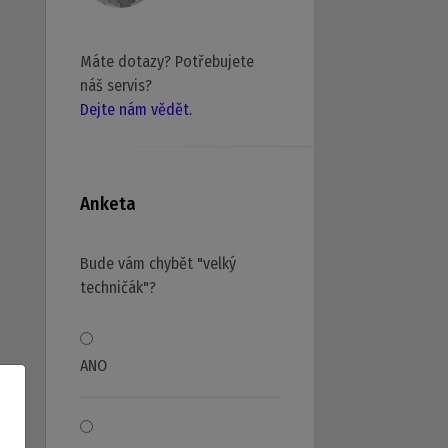
Máte dotazy? Potřebujete
náš servis?
Dejte nám vědět.
Anketa
Bude vám chybět "velký
techničák"?
ANO