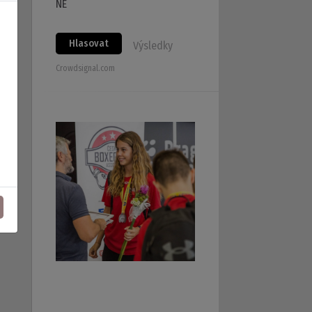
NE
Hlasovat
Výsledky
Crowdsignal.com