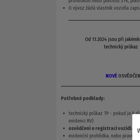
prohlídkou nebo platnou STK, plat
O vývoz žádá vlastník vozidla zapsa
Od 1.1.2024 jsou při jakém
technický průka
NOVÉ
OSVĚDČENÍ
Potřebné podklady:
technický průkaz TP - pokud je k d
evidenci RV)
osvědčení o registraci vozidla O
W
evidenční prohlídka, nebo pravidel