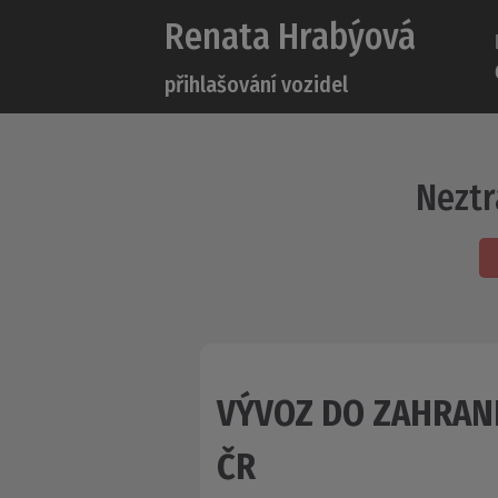
Renata Hrabýová
přihlašování vozidel
Neztr
VÝVOZ DO ZAHRANI
ČR