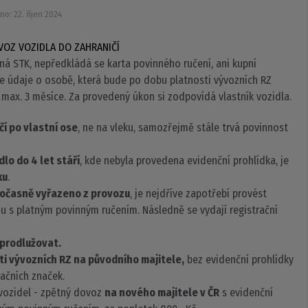
no: 22. říjen 2024
VÝVOZ VOZIDLA DO ZAHRANIČÍ
ná STK, nepředkládá se karta povinného ručení, ani kupní
e údaje o osobě, která bude po dobu platnosti vývozních RZ
 max. 3 měsíce. Za provedený úkon si zodpovídá vlastník vozidla.
í po vlastní ose
, ne na vleku, samozřejmě stále trvá povinnost
lo do 4 let stáří
, kde nebyla provedena evidenční prohlídka, je
ku
.
očasně vyřazeno z provozu
, je nejdříve zapotřebí provést
zu s platným povinným ručením. Následně se vydají registrační
 prodlužovat.
ti vývozních RZ na původního majitele,
bez evidenční prohlídky
račních značek.
vozidel - zpětný dovoz
na nového majitele v ČR
s evidenční