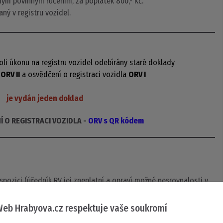
ným povinným ručením, za poplatek 800,- Kč.
ný v registru vozidel.
koli úkonu na registru vozidel odebírány staré doklady
z
ORV II
a osvědčení o registraci vozidla
ORV I
je vydán jeden doklad
 O REGISTRACI VOZIDLA -
ORV s QR kódem
ispozici (úředník RV jej zneplatní a opraví možné nesrovnalosti v
RV
eb Hrabyova.cz respektuje vaše soukromí
ná STK (protokol STK není zapotřebí - je v systému).