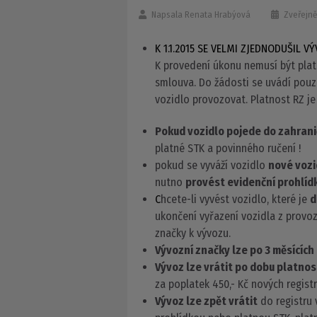
Napsala
Renata Hrabýová
Zveřejně
K 1.1.2015 SE VELMI ZJEDNODUŠIL 
K provedení úkonu nemusí být plat
smlouva. Do žádosti se uvádí pouz
vozidlo provozovat. Platnost RZ je
Pokud vozidlo pojede do zahranič
platné STK a povinného ručení !
pokud se vyváží vozidlo
nové vozid
nutno
provést evidenční prohlíd
C
hcete-li vyvést vozidlo, které je
d
ukončení vyřazení vozidla z provo
značky k vývozu.
Vývozní značky lze po 3 měsících
Vývoz lze vrátit po dobu platnos
za poplatek 450,- Kč nových regist
Vývoz lze zpět vrátit
do registru 