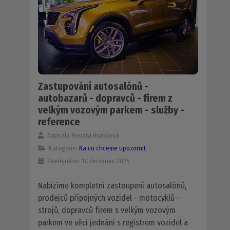
Zastupování autosalónů -
autobazarů - dopravců - firem z
velkým vozovým parkem - služby -
reference
Napsala
Renata Hrabýová
Kategorie:
Na co chceme upozornit
Zveřejněno: 17. červenec 2025
Nabízíme kompletní zastoupení autosalónů,
prodejců přípojných vozidel - motocyklů -
strojů, dopravců firem s velkým vozovým
parkem ve věci jednání s registrem vozidel a