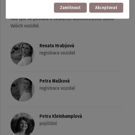
Náš tým
Zamítnout
Akceptovat
náš tým se postará o veškerou administrativu okolo
Vašich vozidel.
Renata Hrabýová
registrace vozidel
Petra Mašková
registrace vozidel
Petra Kleinhamplová
pojištění