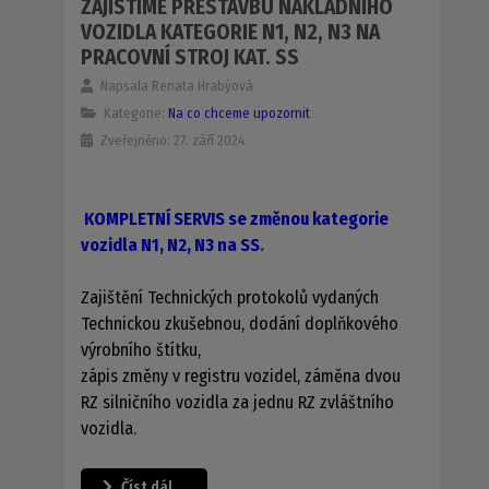
ZAJISTÍME PŘESTAVBU NÁKLADNÍHO
VOZIDLA KATEGORIE N1, N2, N3 NA
PRACOVNÍ STROJ KAT. SS
Napsala
Renata Hrabýová
Kategorie:
Na co chceme upozornit
Zveřejněno: 27. září 2024
KOMPLETNÍ SERVIS se změnou kategorie
vozidla N1, N2, N3 na SS
.
Zajištění Technických protokolů vydaných
Technickou zkušebnou, dodání doplňkového
výrobního štítku,
zápis změny v registru vozidel, záměna dvou
RZ silničního vozidla za jednu RZ zvláštního
vozidla.
Číst dál …