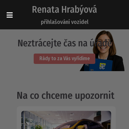
Renata Hrabýová
přihlašování vozidel
Neztrácejte čas na úřadě
Rády to za Vás vyřídíme
Na co chceme upozornit