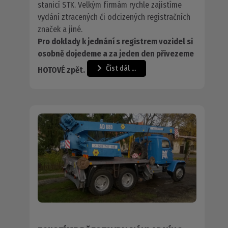
stanicí STK. Velkým firmám rychle zajistíme
vydání ztracených či odcizených registračních
značek a jiné.
Pro doklady k jednání s registrem vozidel si
osobně dojedeme a za jeden den přivezeme
Číst dál …
HOTOVÉ zpět.