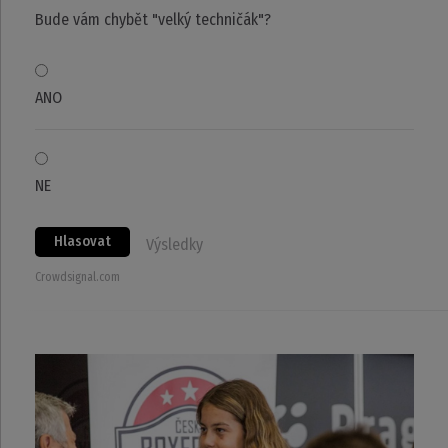
Bude vám chybět "velký techničák"?
ANO
NE
Hlasovat
Výsledky
Crowdsignal.com