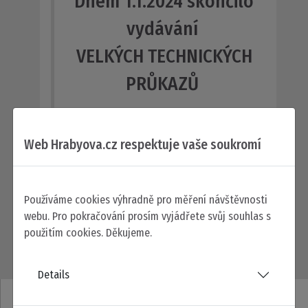
Dnem 1.1.2024 skončilo
vydávání
VELKÝCH TECHNICKÝCH
PRŮKAZŮ
je zrušen technický průkaz silničního
vozidla ORV II. a ukončeno ORV I.
Web Hrabyova.cz respektuje vaše soukromí
Místo stávajících dvou dokladů, bude
vydáván pouze jeden jediný doklad:
Číst dál …
Používáme cookies výhradně pro měření návštěvnosti
webu. Pro pokračování prosím vyjádřete svůj souhlas s
použitím cookies. Děkujeme.
Details