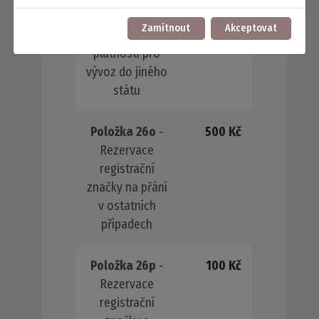
při přidělení RZ
Zamítnout
Akceptovat
s omezenou
platností pro
vývoz do jiného
státu
Položka 26o
-
500 Kč
Rezervace
registrační
značky na přání
v ostatních
případech
Položka 26p
-
100 Kč
Rezervace
registrační