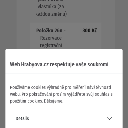
vlastníka (za
každou změnu)
Položka 26n
-
300 Kč
Rezervace
registrační
značky na přání
při změně
Web Hrabyova.cz respektuje vaše soukromí
vlastníka, nebo
provozovatele
silničního
Používáme cookies výhradně pro měření návštěvnosti
vozidla, při
webu. Pro pokračování prosím vyjádřete svůj souhlas s
zániku
použitím cookies. Děkujeme.
silničního
vozidla, nebo
Details
jeho vyřazení z
provozu nebo