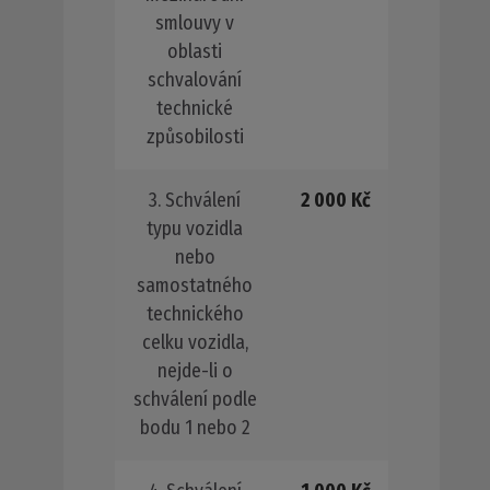
smlouvy v
oblasti
schvalování
technické
způsobilosti
3. Schválení
2 000 Kč
typu vozidla
nebo
samostatného
technického
celku vozidla,
nejde-li o
schválení podle
bodu 1 nebo 2