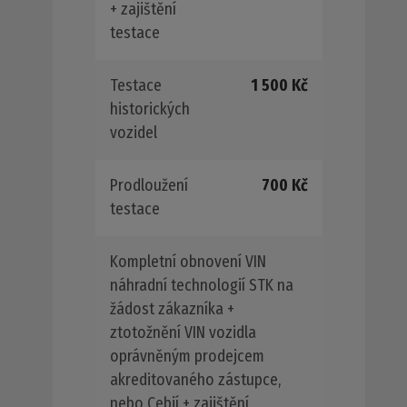
+ zajištění
testace
Testace
1 500 Kč
historických
vozidel
Prodloužení
700 Kč
testace
Kompletní obnovení VIN
náhradní technologií STK na
žádost zákazníka +
ztotožnění VIN vozidla
oprávněným prodejcem
akreditovaného zástupce,
nebo Cebií + zajištění