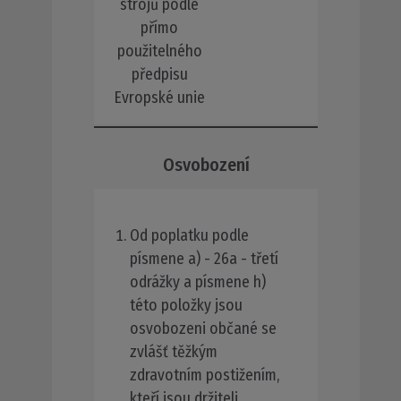
strojů podle
přímo
použitelného
předpisu
Evropské unie
Osvobození
Od poplatku podle
písmene a) - 26a - třetí
odrážky a písmene h)
této položky jsou
osvobozeni občané se
zvlášť těžkým
zdravotním postižením,
kteří jsou držiteli