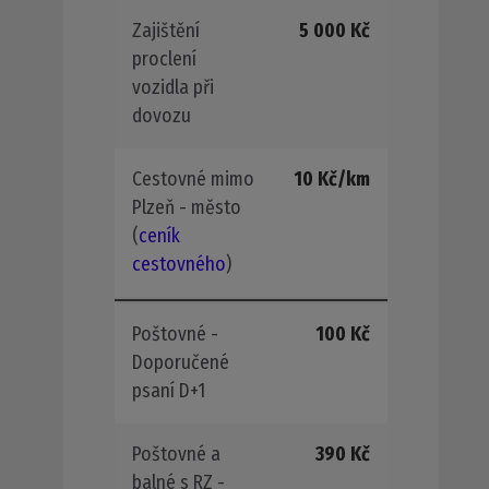
Zajištění
5 000 Kč
proclení
vozidla při
dovozu
Cestovné mimo
10 Kč/km
Plzeň - město
(
ceník
cestovného
)
Poštovné -
100 Kč
Doporučené
psaní D+1
Poštovné a
390 Kč
balné s RZ -