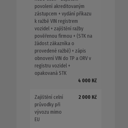
povolení akreditovaným
zástupcem + vydání příkazu
k ražbě VIN registrem
vozidel + zajištění ražby
pověřenou firmou + (STK na
žádost zákazníka o
provedené ražbě) + zápis
obnovení VIN do TP a ORV v
registru vozidel +
opakovaná STK
4 000 Kč
Zajištění celní
2 000 Kč
průvodky při
vývozu mimo
EU