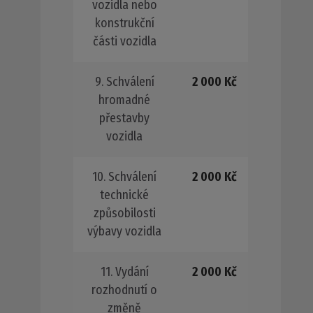
vozidla nebo
konstrukční
části vozidla
9. Schválení
2 000 Kč
hromadné
přestavby
vozidla
10. Schválení
2 000 Kč
technické
způsobilosti
výbavy vozidla
11. Vydání
2 000 Kč
rozhodnutí o
změně