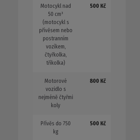
Motocykl nad
500 Kč
50 cm³
(motocykl s
přívěsem nebo
postranním
vozíkem,
čtyřkolka,
tříkolka)
Motorové
800 Kč
vozidlo s
nejméně čtyřmi
koly
Přívěs do 750
500 Kč
kg