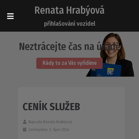
Renata Hrabýová
přihlašování vozidel
Neztrácejte čas na úřadě
Rády to za Vás vyřídíme
CENÍK SLUŽEB
Napsala
Renata Hrabýová
Zveřejněno: 2. říjen 2024