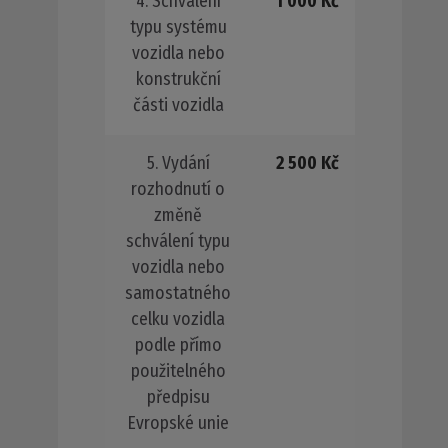
4. Schválení
1 000 Kč
typu systému
vozidla nebo
konstrukční
části vozidla
5. Vydání
2 500 Kč
rozhodnutí o
změně
schválení typu
vozidla nebo
samostatného
celku vozidla
podle přímo
použitelného
předpisu
Evropské unie