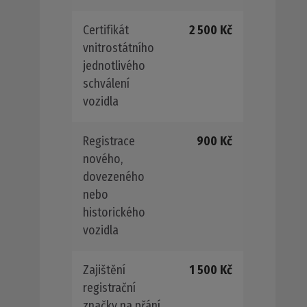
Certifikát
2 500 Kč
vnitrostátního
jednotlivého
schválení
vozidla
Registrace
900 Kč
nového,
dovezeného
nebo
historického
vozidla
Zajištění
1 500 Kč
registrační
značky na přání