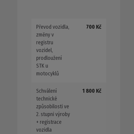
Převod vozidla,
700 Kč
změny v
registru
vozidel,
prodloužení
STK u
motocyklů
Schválení
1 800 Kč
technické
způsobilosti ve
2. stupni výroby
+ registrace
vozidla