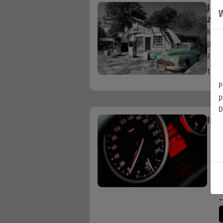
Jak
W
ZMĚ
kont
prvn
záko
tech
P
p
D
Inf
J
s
-
-