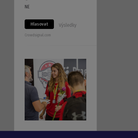
NE
Hlasovat
Výsledky
Crowdsignal.com