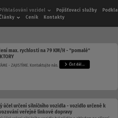
Přihlašování vozidel
Pojišťovací služby
Podkl
Články
Ceník
Kontakty
žení max. rychlosti na 79 KM/H - "pomalé"
AKTORY
Číst dál …
ÁME - ZAJISTÍME. Kontaktujte nás.
ý účel určení silničního vozidla - vozidlo určené k
vozování veřejné linkové dopravy