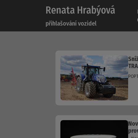
Renata Hrabýová
přihlašování vozidel
Sní
TR
POPT
Nov
pro