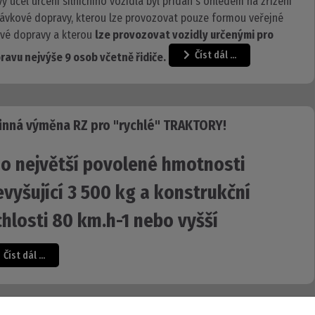
vý účel určení silničního vozidla byl přidán s ohledem na zřízení
ávkové dopravy, kterou lze provozovat pouze formou veřejné
ové dopravy a kterou
lze provozovat vozidly určenými pro
Číst dál …
ravu nejvýše 9 osob včetně řidiče.
inná výměna RZ pro "rychlé" TRAKTORY!

o největší povolené hmotnosti
evyšující 3 500 kg a konstrukční
chlosti 80 km.h-1 nebo vyšší
Číst dál …