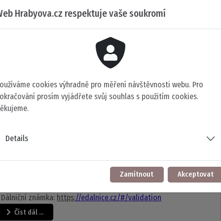
 je to od 1.7.2025 s platností evidenční kontroly?
eb Hrabyova.cz respektuje vaše soukromí
NA PLATNOSTI EVIDENČNÍ KONTROLY
- "od provedení evidenční
roly ke dni podání žádosti nebo oznámení neuplynula lhůta pro
í nebo následnou pravidelnou technickou prohlídku podle tohoto
na nebo, jde-li o vozidlo, které nepodléhá pravidelným
Číst dál …
nickým prohlídkám, neuplynuly 4 roky".
oužíváme cookies výhradně pro měření návštěvnosti webu. Pro
okračování prosím vyjádřete svůj souhlas s použitím cookies.
ěkujeme.
ormace o vozidle - odkazy, které hledáte ?
Details
aký je termín další STK ?
Evidované údaje o vozidle si
táhnete z těchto webů:
 Portál občana:
https://obcan.portal.gov.cz/prihlaseni
 Portál dopravy:
https://portaldopravy.cz/login
Zamítnout
Akceptovat
- Datová kostka:
https://www.dataovozidlech.cz/
-
Dálniční známka:
https:
//edalnice.cz/#/validation
Číst dál …