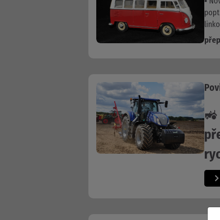
▪ No
popt
link
přep
Pov

př
ry