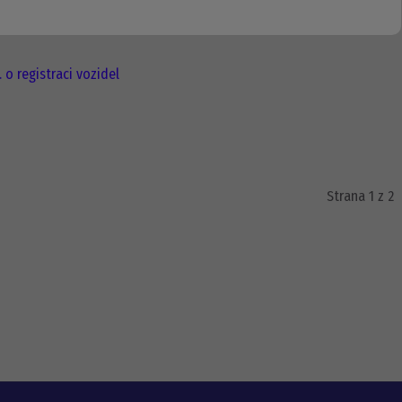
 o registraci vozidel
Strana 1 z 2