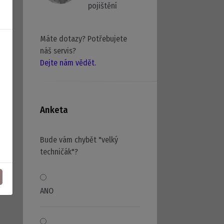
pojištění
Máte dotazy? Potřebujete
náš servis?
Dejte nám vědět.
Anketa
Bude vám chybět "velký
techničák"?
ANO