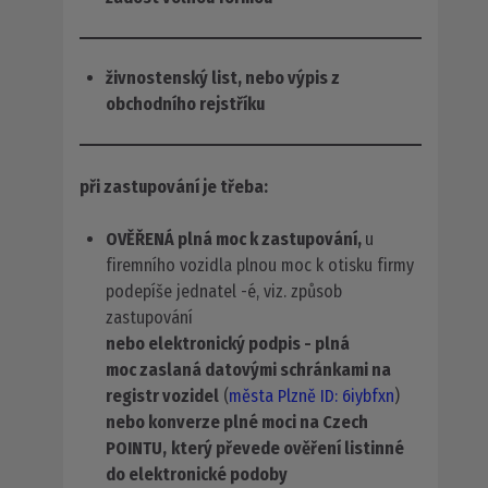
živnostenský list, nebo výpis z
obchodního rejstříku
při zastupování je třeba:
OVĚŘENÁ
plná moc k zastupování,
u
firemního vozidla plnou moc k otisku firmy
podepíše jednatel -é, viz. způsob
zastupování
nebo elektronický podpis - plná
moc
zaslaná datovými schránkami na
registr vozidel
(
města Plzně ID: 6iybfxn
)
nebo konverze plné moci na Czech
POINTU,
který převede ověření listinné
do elektronické podoby