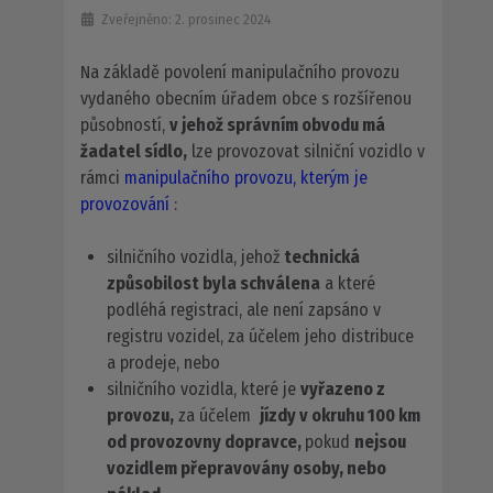
Zveřejněno: 2. prosinec 2024
Na základě povolení manipulačního provozu
vydaného obecním úřadem obce s rozšířenou
působností,
v jehož správním obvodu má
žadatel sídlo,
lze provozovat silniční vozidlo v
rámci
manipulačního provozu, kterým je
provozování
:
silničního vozidla, jehož
technická
způsobilost byla schválena
a které
podléhá registraci, ale není zapsáno v
registru vozidel, za účelem jeho distribuce
a prodeje, nebo
silničního vozidla, které je
vyřazeno z
provozu,
za účelem
jízdy v okruhu 100 km
od provozovny dopravce,
pokud
nejsou
vozidlem přepravovány
osoby, nebo