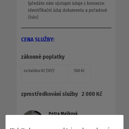
(předáte nám výstupní údaje z konverze:
Identifikační údaj dokumentu a pořadové
číslo)
CENA SLUŽBY:
zákonné poplatky
za každou RZ (SPZ)
500 Kč
zprostředkování služby 2 000 Kč
Petra Mašková
registrace vozidel