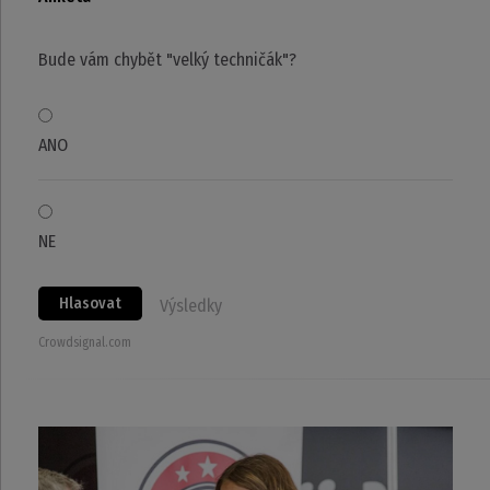
Bude vám chybět "velký techničák"?
ANO
NE
Hlasovat
Výsledky
Crowdsignal.com