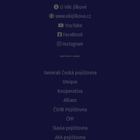
O Viki Jílkové
www.vikijilkova.cz
YouTube
FaceBook
Instagram
POJIŠŤOVACÍ SLUŽBY
Generali Česká pojišťovna
Uniqua
Kooperativa
Allianz
ČSOB Pojišťovna
ČPP
Slavia pojišťovna
AXA pojišťovna