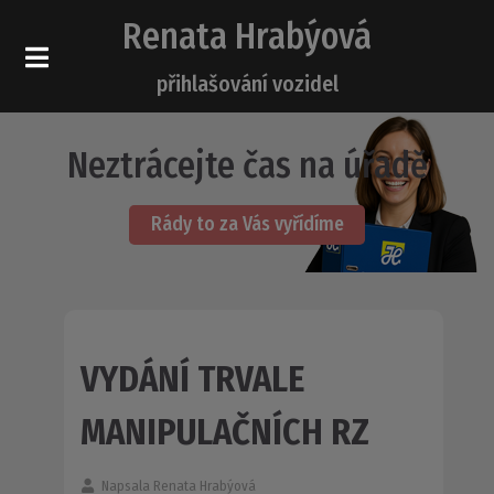
Renata Hrabýová
přihlašování vozidel
Neztrácejte čas na úřadě
Rády to za Vás vyřídíme
VYDÁNÍ TRVALE
MANIPULAČNÍCH RZ
Napsala
Renata Hrabýová