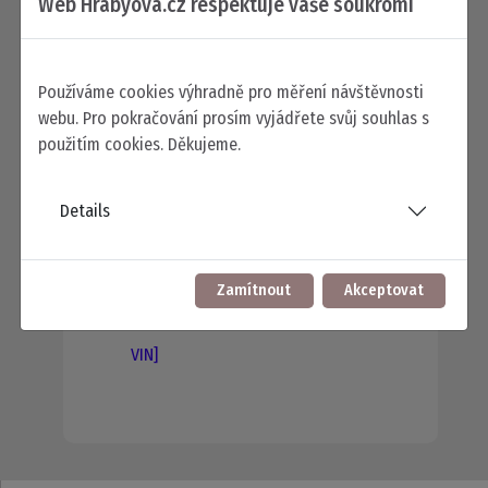
Web Hrabyova.cz respektuje vaše soukromí
mobil:
+420 606 522 966
e-mail:
maskova@hrabyova.cz
Používáme cookies výhradně pro měření návštěvnosti
webu. Pro pokračování prosím vyjádřete svůj souhlas s
použitím cookies. Děkujeme.
Cestovné - cena cestovného mimo Plzeň -
město viz.
ceník cestovného
Details
Plná moc
Plná moc k odeslání datovými
Zamítnout
Akceptovat
schránkami na RV [posledních 6 číslic
VIN]