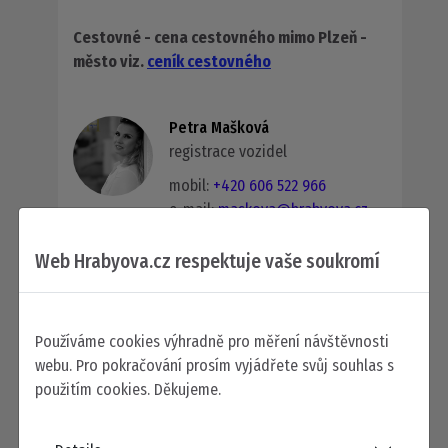
Cestovné - cena cestovného mimo Plzeň -
město viz.
ceník cestovného
Petra Mašková
registrace vozidel
mobil:
+420 606 522 966
e-mail:
maskova@hrabyova.cz
Web Hrabyova.cz respektuje vaše soukromí
Plná moc
Plná moc k odeslání datovými
Používáme cookies výhradně pro měření návštěvnosti
schránkami na RV [posledních 6
webu. Pro pokračování prosím vyjádřete svůj souhlas s
Žádost o vydání tabulky
použitím cookies. Děkujeme.
číslic VIN]