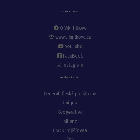
VIKTORIE JÍLKOVÁ
O Viki Jílkové
www.vikijilkova.cz
YouTube
FaceBook
Instagram
POJIŠŤOVACÍ SLUŽBY
Generali Česká pojišťovna
Uniqua
Kooperativa
Allianz
ČSOB Pojišťovna
ČPP