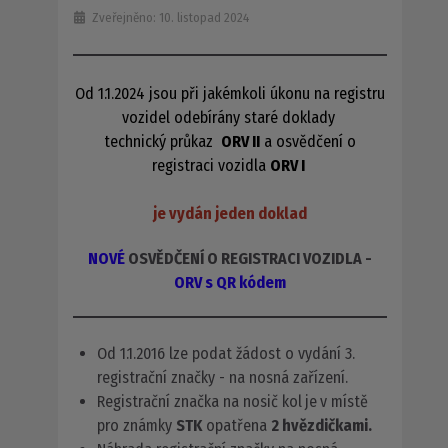
Zveřejněno: 10. listopad 2024
Od 1.1.2024 jsou při jakémkoli úkonu na registru
vozidel odebírány staré doklady
technický průkaz
ORV II
a osvědčení o
registraci vozidla
ORV I
je vydán jeden doklad
NOVÉ
OSVĚDČENÍ O REGISTRACI VOZIDLA -
ORV s QR kódem
Od 1.1.2016 lze podat žádost o vydání 3.
registrační značky - na nosná zařízení.
Registrační značka na nosič kol
je
v místě
pro známky
STK
opatřena
2 hvězdičkami.