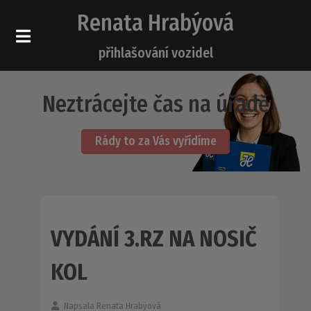
Renata Hrabýová
přihlašování vozidel
Neztrácejte čas na úřadě
Rády to za Vás vyřídíme
VYDÁNÍ 3.RZ NA NOSIČ
KOL
Napsala
Renata Hrabýová