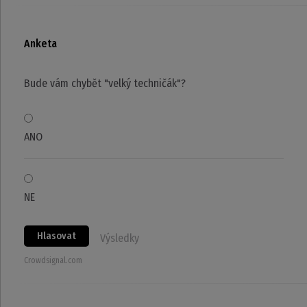
Anketa
Bude vám chybět "velký techničák"?
ANO
NE
Hlasovat
Výsledky
Crowdsignal.com