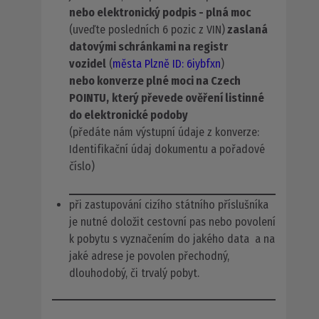
nebo elektronický podpis - plná moc
(uveďte posledních 6 pozic z VIN)
zaslaná
datovými schránkami na registr
vozidel
(
města Plzně ID: 6iybfxn
)
nebo konverze plné moci na Czech
POINTU,
který převede ověření listinné
do elektronické podoby
(předáte nám výstupní údaje z konverze:
Identifikační údaj dokumentu a pořadové
číslo)
při zastupování cizího státního příslušníka
je nutné doložit cestovní pas nebo povolení
k pobytu s vyznačením do jakého data a na
jaké adrese je povolen přechodný,
dlouhodobý, či trvalý pobyt.