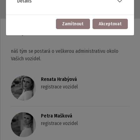
Details
Zamítnout
Akceptovat
Náš tým
náš tým se postará o veškerou administrativu okolo
Vašich vozidel.
Renata Hrabýová
registrace vozidel
Petra Mašková
registrace vozidel