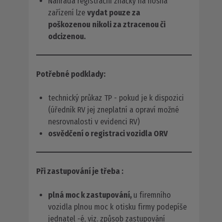
Náhrada registrační značky na nosná
zařízení lze
vydat pouze za
poškozenou
nikoli za ztracenou či
odcizenou.
Potřebné podklady:
technický průkaz TP - pokud je k dispozici
(úředník RV jej zneplatní a opraví možné
nesrovnalosti v evidenci RV)
osvědčení o registraci vozidla ORV
Při zastupování je třeba :
plná moc k zastupování,
u firemního
vozidla plnou moc k otisku firmy podepíše
jednatel -é, viz. způsob zastupování