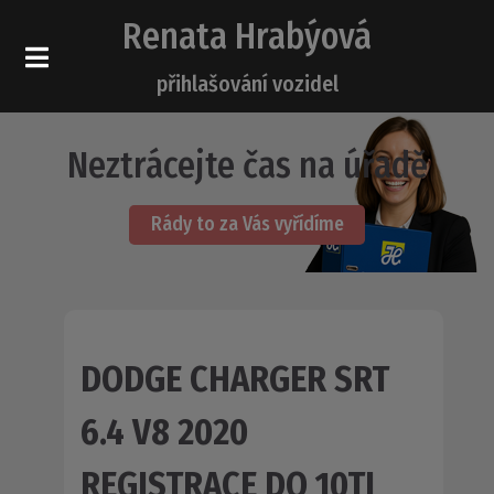
Renata Hrabýová
přihlašování vozidel
Neztrácejte čas na úřadě
Rády to za Vás vyřídíme
DODGE CHARGER SRT
6.4 V8 2020
REGISTRACE DO 10TI