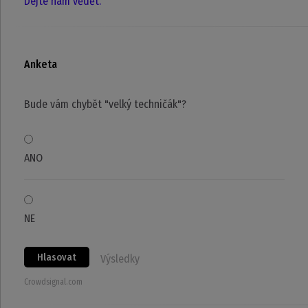
Dejte nám vědět.
Anketa
Bude vám chybět "velký techničák"?
ANO
NE
Hlasovat
Výsledky
Crowdsignal.com