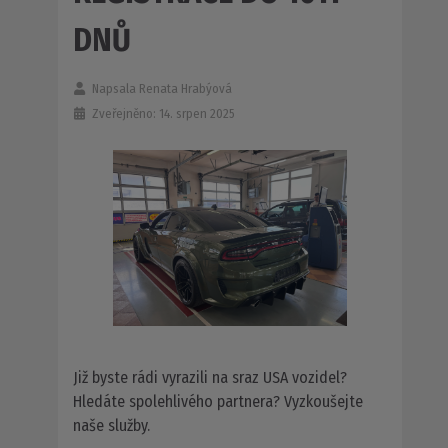
DNŮ
Napsala
Renata Hrabýová
Zveřejněno: 14. srpen 2025
Již byste rádi vyrazili na sraz USA vozidel?
Hledáte spolehlivého partnera? Vyzkoušejte
naše služby.