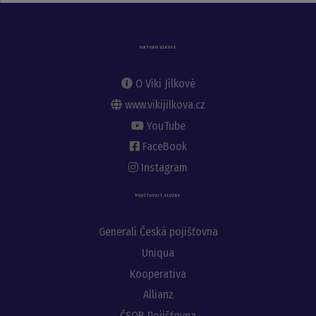
VIKTORIE JÍLKOVÁ
O Viki Jílkové
www.vikijilkova.cz
YouTube
FaceBook
Instagram
POJIŠŤOVACÍ SLUŽBY
Generali Česká pojišťovna
Uniqua
Kooperativa
Allianz
ČSOB Pojišťovna