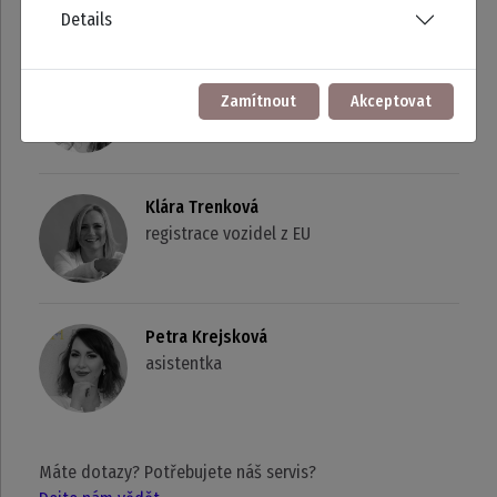
Details
Petra Kleinhamplová
Zamítnout
Akceptovat
pojištění
Klára Trenková
registrace vozidel z EU
Petra Krejsková
asistentka
Máte dotazy? Potřebujete náš servis?