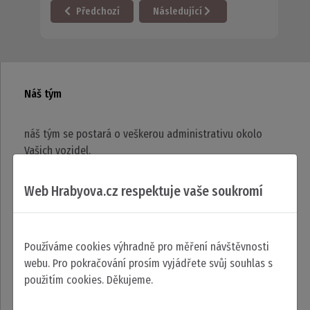
Předchozí článek: BMW I8 - PŘEVOD VOZIDLA SE ZÁPISEM 
Další článek: Přestavba DAF sací bag
Předchozí
Následující
Náš tým
náš tým se postará o veškerou administrativu okolo
Vašich vozidel.
Web Hrabyova.cz respektuje vaše soukromí
Renata Hrabýová
registrace vozidel
Používáme cookies výhradně pro měření návštěvnosti
webu. Pro pokračování prosím vyjádřete svůj souhlas s
Petra Mašková
použitím cookies. Děkujeme.
registrace vozidel